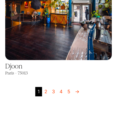
Djoon
Paris - 75013
1
2
3
4
5
→